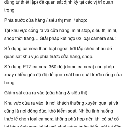
dùng tự thiết lập) để quan sát định kỳ tại các vị trí quan
trọng
Phía trước cửa hàng / siêu thị mini / shop:
Tại khu vực cổng ra và cửa hàng, mini stop, siêu thị mini,
shop thời trang… Giải pháp kết hợp 02 loại camera sau:
Sử dụng camera thân loại ngoài trời lắp chéo nhau để
quan sát khu vực phía trước cửa hàng, shop.
Sử dụng PTZ camera 360 độ (dome camera) cho phép
xoay nhiều góc độ độ để quan sát bao quát trước cổng cửa
hàng.
Giám sát cửa ra vào (cửa hàng & siêu thị)
Khu vực cửa ra vào là nơi khách thường xuyên qua lại và
cũng là nơi đông đúc, khó kiểm soát. Nhiều tình huống
thực tế chọn loai camera không phù hợp nên khi có sự cố
thì hình ảnh xem lại bị mờ, chói sáng hoặc thiếu nét (vì đây