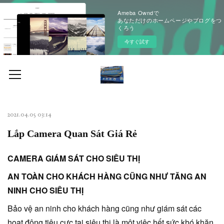
Ameba Owndで
あなただけのホームページやブログをつ
くろう
今すぐ試す
2021.04.05 03:14
Lắp Camera Quan Sát Giá Rẻ
CAMERA GIÁM SÁT CHO SIÊU THỊ
AN TOÀN CHO KHÁCH HÀNG CŨNG NHƯ TĂNG AN
NINH CHO SIÊU THỊ
Bảo vệ an ninh cho khách hàng cũng như giám sát các
hoạt động tiêu cực tại siêu thị là một việc hết sức khó khăn.